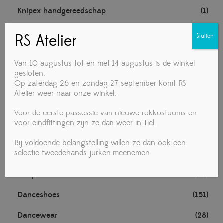
Knipex handgereedschap
(1)
Noten
(1)
RS Atelier
Sluiten
TECHNISCHE MATERIALEN
(1)
Van 10 augustus tot en met 14 augustus is de winkel
Towa handschoenen
(1)
gesloten.
Op zaterdag 26 en zondag 27 september komt RS
Voedingsmiddelen
(4)
Atelier weer naar onze winkel.
Vrouw
Voor de eerste passessie van nieuwe rokkostuums en
(281)
voor eindfittingen zijn ze dan weer in Tiel.
Accessories
(19)
Bij voldoende belangstelling willen ze dan ook een
selectie tweedehands jurken meenemen.
Ballet
(1)
Daily use
(20)
Danceshoes
(151)
Dancewear
(28)