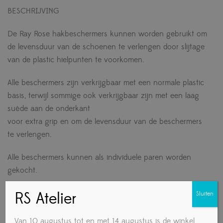
BESCHRIJVING
De Ray Rose hakbeschermers kunnen worden gebruikt om
de levensduur van de schoenen te verlengen door slijtage
van de plastic hielpunten te voorkomen.
Alle beschermers zijn verkrijgbaar met een normale plastic
basis, terwijl sommige ook verkrijgbaar zijn met een laag
suède aan de onderkant
voor extra grip en om de levensduur van de beschermers
te verlengen.
Alle beschermers kunnen als individuele paren worden
gekocht.
RS Atelier
Sluiten
Van 10 augustus tot en met 14 augustus is de winkel