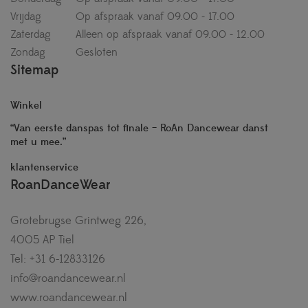
Vrijdag
Op afspraak vanaf 09.00 - 17.00
Zaterdag
Alleen op afspraak vanaf 09.00 - 12.00
Zondag
Gesloten
Sitemap
Winkel
“Van eerste danspas tot finale – RoAn Dancewear danst
met u mee.”
klantenservice
RoanDanceWear
Grotebrugse Grintweg 226,
4005 AP Tiel
Tel: +31 6-12833126
info@roandancewear.nl
www.roandancewear.nl