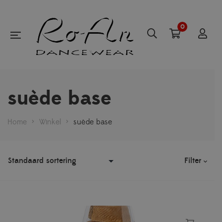
0
suède base
Home
>
Winkel
>
suède base
Filter