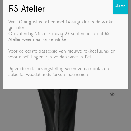
EU maat: 45 cm
TIJDELIJK NIET OP VOORRAAD
RS Atelier
Sluiten
UK maat: 18″
.
Van 10 augustus tot en met 14 augustus is de winkel
EU maat: 46 cm
UIT VOORRAAD LEVERBAAR
gesloten.
Op zaterdag 26 en zondag 27 september komt RS
UK maat: 18,5″
Atelier weer naar onze winkel.
Voor de eerste passessie van nieuwe rokkostuums en
voor eindfittingen zijn ze dan weer in Tiel.
Gerelateerde producten
Bij voldoende belangstelling willen ze dan ook een
selectie tweedehands jurken meenemen.