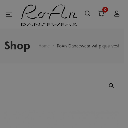
0
Shop
Home
>
RoAn Dancewear wit piqué vest