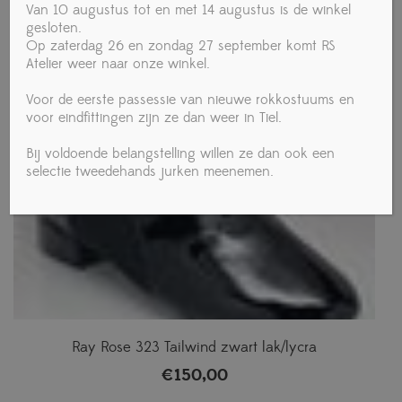
Van 10 augustus tot en met 14 augustus is de winkel
€
150,00
gesloten.
Op zaterdag 26 en zondag 27 september komt RS
Atelier weer naar onze winkel.
Voor de eerste passessie van nieuwe rokkostuums en
voor eindfittingen zijn ze dan weer in Tiel.
Bij voldoende belangstelling willen ze dan ook een
selectie tweedehands jurken meenemen.
Ray Rose 323 Tailwind zwart lak/lycra
€
150,00