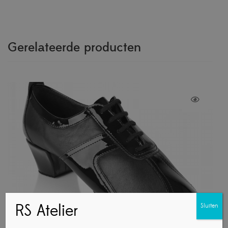
Gerelateerde producten
RS Atelier
Sluiten
Ray Rose 410 Breeze | Zwart leer/zwart lakleer