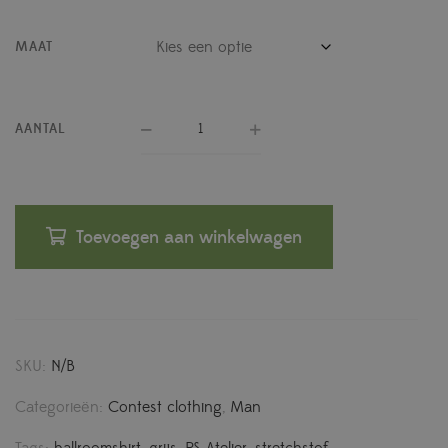
MAAT
AANTAL
Toevoegen aan winkelwagen
SKU:
N/B
Categorieën:
Contest clothing
,
Man
Tags:
ballroomshirt
,
grijs
,
RS Atelier
,
stretchstof
,