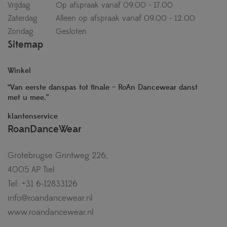
Vrijdag
Op afspraak vanaf 09.00 - 17.00
Zaterdag
Alleen op afspraak vanaf 09.00 - 12.00
Zondag
Gesloten
Sitemap
Winkel
“Van eerste danspas tot finale – RoAn Dancewear danst
met u mee.”
klantenservice
RoanDanceWear
Grotebrugse Grintweg 226,
4005 AP Tiel
Tel: +31 6-12833126
info@roandancewear.nl
www.roandancewear.nl