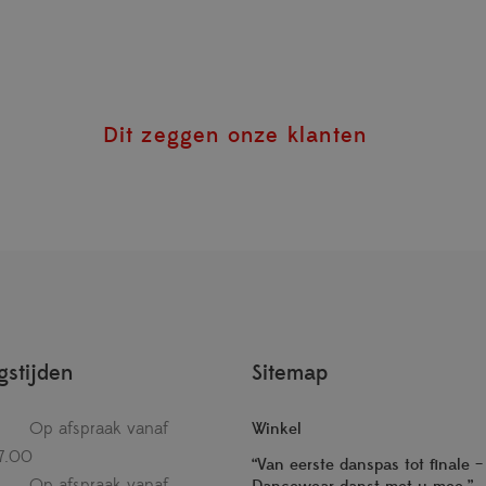
Dit zeggen onze klanten
stijden
Sitemap
Op afspraak vanaf
Winkel
7.00
“Van eerste danspas tot finale 
Op afspraak vanaf