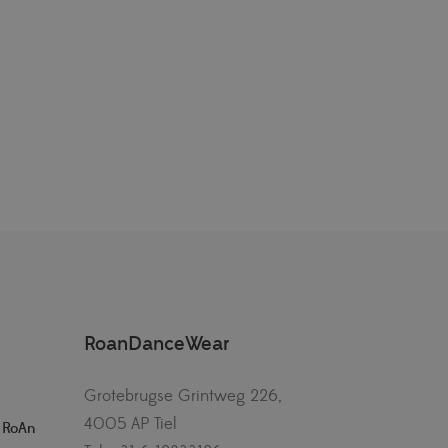
RoanDanceWear
Grotebrugse Grintweg 226,
4005 AP Tiel
– RoAn