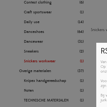
Contest clothing
(6)
Craft sportswear
(1)
Daily use
(14)
Snickers
Danceshoes
(64)
Dancewear
(31)
RS
Sneakers
(2)
Snickers workwear
(1)
Van
Op 
Overige materialen
(37)
onz
Knipex handgereedschap
(1)
Voo
zijn
Noten
(1)
Bij
jur
TECHNISCHE MATERIALEN
(1)