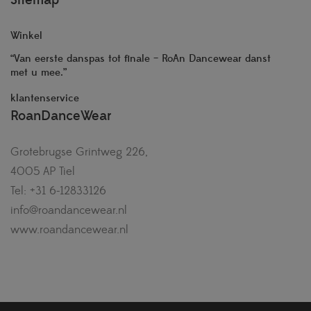
Sitemap
Winkel
“Van eerste danspas tot finale – RoAn Dancewear danst
met u mee.”
klantenservice
RoanDanceWear
Grotebrugse Grintweg 226,
4005 AP Tiel
Tel: +31 6-12833126
info@roandancewear.nl
www.roandancewear.nl