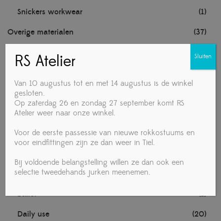
Snickers workwear
(1)
Overige materialen
(37)
Knipex handgereedschap
(1)
RS Atelier
Sluiten
Noten
(1)
Van 10 augustus tot en met 14 augustus is de winkel
TECHNISCHE MATERIALEN
(1)
gesloten.
Op zaterdag 26 en zondag 27 september komt RS
Atelier weer naar onze winkel.
Towa handschoenen
(1)
Voor de eerste passessie van nieuwe rokkostuums en
Voedingsmiddelen
(4)
voor eindfittingen zijn ze dan weer in Tiel.
Vrouw
(280)
Bij voldoende belangstelling willen ze dan ook een
selectie tweedehands jurken meenemen.
Accessories
(19)
Ballet
(1)
Daily use
(20)