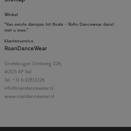
Winkel
“Van eerste danspas tot finale – RoAn Dancewear danst
met u mee.”
klantenservice
RoanDanceWear
Grotebrugse Grintweg 226,
4005 AP Tiel
Tel: +31 6-12833126
info@roandancewear.nl
www.roandancewear.nl