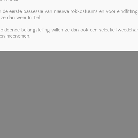
r de eerste passessie van nieuwe rokkostuums en voor eindfittin
 ze dan weer in Tiel.
 voldoende belangstelling willen ze dan ook een selectie tweedeha
ken meenemen.