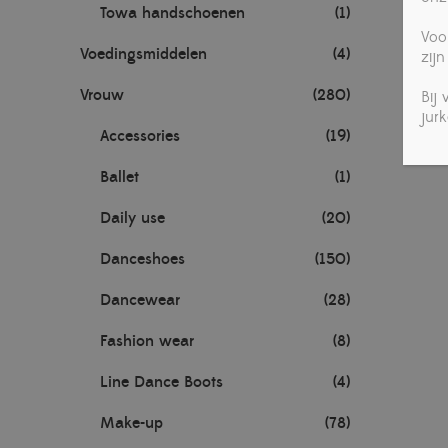
Towa handschoenen
(1)
Voo
Voedingsmiddelen
(4)
zijn
Vrouw
(280)
Bij
jur
Accessories
(19)
Ballet
(1)
Daily use
(20)
Danceshoes
(150)
Dancewear
(28)
Fashion wear
(8)
Line Dance Boots
(4)
Make-up
(78)