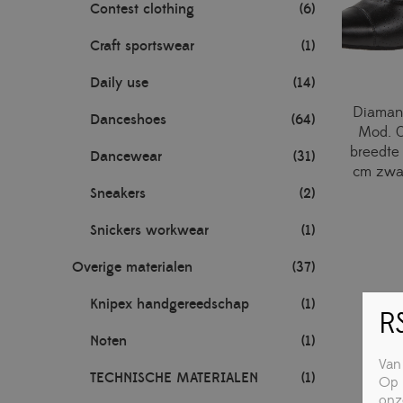
Contest clothing
(6)
Craft sportswear
(1)
Daily use
(14)
Diamant
Danceshoes
(64)
Mod. 
breedte
Dancewear
(31)
cm zwar
Sneakers
(2)
Snickers workwear
(1)
Overige materialen
(37)
Knipex handgereedschap
(1)
RS
Noten
(1)
Van
TECHNISCHE MATERIALEN
(1)
Op 
onz