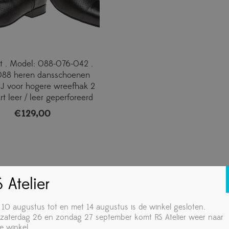
 . Model: 088-076-042 .
088 heren dansschoenen
 J voor hogere wreefhak 2
t leer / leer geperforeerd
€
129,00
 Atelier
 10 augustus tot en met 14 augustus is de winkel gesloten.
zaterdag 26 en zondag 27 september komt RS Atelier weer naar
e winkel.