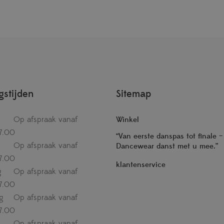
stijden
Sitemap
Op afspraak vanaf
Winkel
7.00
“Van eerste danspas tot finale 
Op afspraak vanaf
Dancewear danst met u mee.”
7.00
klantenservice
g
Op afspraak vanaf
7.00
g
Op afspraak vanaf
7.00
Op afspraak vanaf