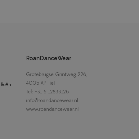
RoanDanceWear
Grotebrugse Grintweg 226,
4005 AP Tiel
– RoAn
Tel: +31 6-12833126
info@roandancewear.nl
www.roandancewear.nl