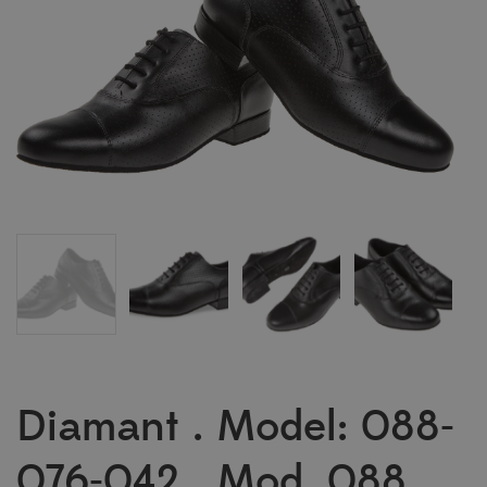
Diamant . Model: 088-
076-042 . Mod. 088