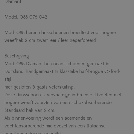
Diamant
.
Model: 088-076-042
.
Mod. 088 heren dansschoenen breedte J voor hogere
wreefhak 2 cm zwart leer / leer geperforeerd
.
Beschrijving
Mod. 088 Diamant herendansschoenen gemaakt in
Duitsland, handgemaakt in klassieke half-brogue Oxford-
stijl
met gesloten 5-gaats vetersluiting.
Deze dansschoen is vervaardigd in breedte J (voeten met
hogere wreef) voorzien van een schokabsorberende
Standaard hak van 2 cm.
Als binnenvoering wordt een ademende en
vochtabsorberende microvezel van een Italiaanse
premiumproducent gebruikt.