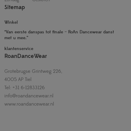
Sitemap
Winkel
“Van eerste danspas tot finale – RoAn Dancewear danst
met u mee.”
klantenservice
RoanDanceWear
Grotebrugse Grintweg 226,
4005 AP Tiel
Tel: +31 6-12833126
info@roandancewear.nl
www.roandancewear.nl