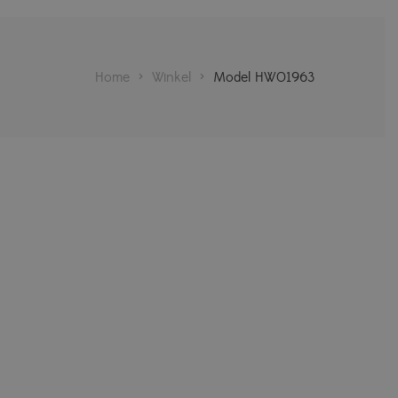
Home
>
Winkel
>
Model HW01963