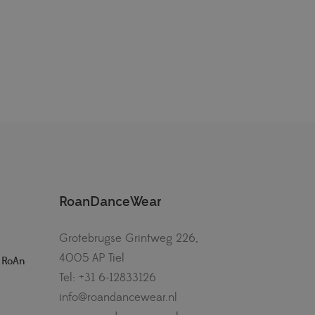
RoanDanceWear
Grotebrugse Grintweg 226,
4005 AP Tiel
– RoAn
Tel: +31 6-12833126
info@roandancewear.nl