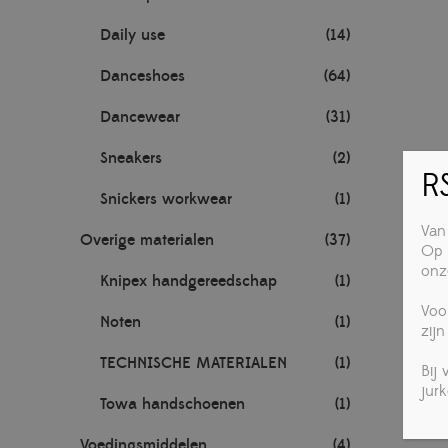
Daily use
(14)
Danceshoes
(64)
Dancewear
(31)
Sneakers
(2)
RS
Snickers workwear
(1)
Van
Overige materialen
(37)
Op 
onz
Knipex handgereedschap
(1)
Voo
Noten
(1)
zijn
TECHNISCHE MATERIALEN
(1)
Bij
jur
Towa handschoenen
(1)
Voedingsmiddelen
(4)