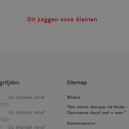
Dit zeggen onze klanten
stijden
Sitemap
Op afspraak vanaf
Winkel
7.00
“Van eerste danspas tot finale 
Op afspraak vanaf
Dancewear danst met u mee.”
7.00
klantenservice
g
Op afspraak vanaf